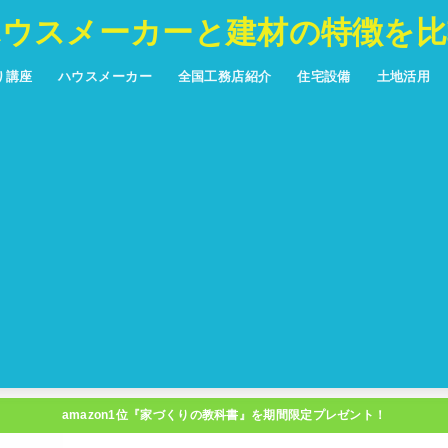
ハウスメーカーと建材の特徴を比
り講座
ハウスメーカー
全国工務店紹介
住宅設備
土地活用
ハウスメーカー５０社比較
主婦が選ぶ！シリーズ
フランチャイズ
北海道
東北
中部
関東
近畿
中国
四国
九州
沖縄
玄関ドア
サッシ
室内ドア
フローリング
内装仕上材
収納
キッチン
システムバス
洗面化粧台
トイレ
全館空調
換気システム
床暖房
暖房機器
延長保証
アパート
青森
岩手
秋田
宮城
山形
福島
新潟
富山
石川
福井
岐阜
長野
山梨
静岡
愛知
東京
神奈川
千葉
埼玉
群馬
栃木
茨城
大阪
京都
兵庫
奈良
和歌山
滋賀
三重
岡山
広島
山口
鳥取
島根
香川
徳島
愛媛
高知
福岡
佐賀
長崎
熊本
大分
宮崎
鹿児島
amazon1位『家づくりの教科書』を期間限定プレゼント！