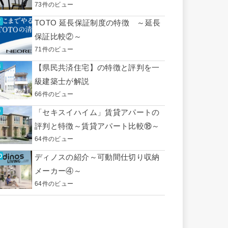
73件のビュー
TOTO 延長保証制度の特徴 ～延長
保証比較②～
71件のビュー
【県民共済住宅】の特徴と評判を一
級建築士が解説
66件のビュー
「セキスイハイム」賃貸アパートの
評判と特徴～賃貸アパート比較⑱～
64件のビュー
ディノスの紹介～可動間仕切り収納
メーカー④～
64件のビュー