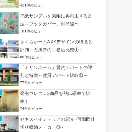
421件のビュー
壁紙サンプルを素敵に再利用する方
法～ブックカバー、封筒編〜
101件のビュー
さくらホームAXSデザインの特徴と
評判～石川県の工務店比較①～
80件のビュー
「ミサワホーム」賃貸アパートの評
判と特徴～賃貸アパート比較⑩～
77件のビュー
発泡ウレタン3商品を熱伝導率で比
較！
74件のビュー
セキスイインテリアの紹介~可動間仕
切り収納メーカー③~