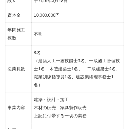
設立
平成16年3月28日
資本金
10,000,000円
年間施工
不明
棟数
8名
（建築大工一級技能士3名、一級施工管理技
従業員数
士1名、木造建築士1名、 二級建築士4名、
職業訓練指導員1名、建設業経理事務士1
名）
建築・設計・施工
事業内容
木材の販売 家具製作販売
上記に付帯する一切の業務