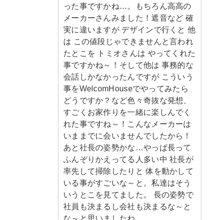
った事ですかね…。もちろん高高の
メーカーさんみました！遮音など 確
実に違いますが デザインで行くと 他
は この値段じゃできませんと言われ
たとこを トミオさんは やってくれた
事ですかね～！そして他は 事務的な
会話しかなかったんですが こういう
事をWelcomHouseでやってみたら
どうですか？など色々奇抜な発想、
すごくお家作りを一緒に楽しんでく
れた事ですね～！こんなメーカーは
いままでに会いませんでしたから！
あと社長の姿勢かな…やっぱ長って
ふんぞりかえってる人多い中 社長が
率先して掃除したりと 体を動かして
いる事がすごいな～と。私達はそう
いうとこを見てました。 長の姿勢で
社員も決まるし会社も決まるな～と
な～と思いましたね。