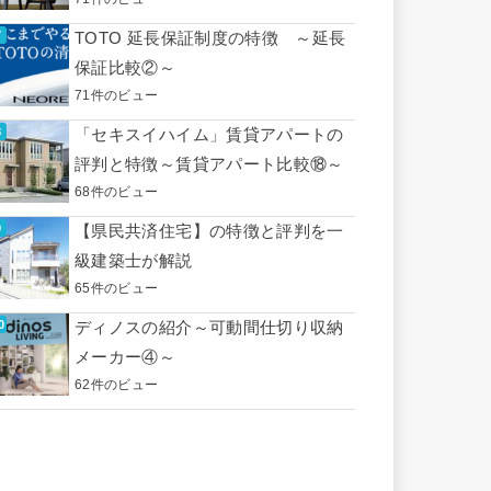
TOTO 延長保証制度の特徴 ～延長
保証比較②～
71件のビュー
「セキスイハイム」賃貸アパートの
評判と特徴～賃貸アパート比較⑱～
68件のビュー
【県民共済住宅】の特徴と評判を一
級建築士が解説
65件のビュー
ディノスの紹介～可動間仕切り収納
メーカー④～
62件のビュー