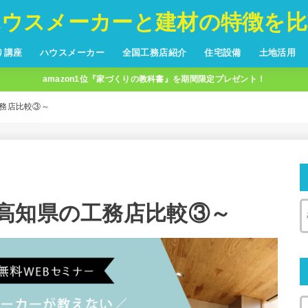
ハウスメーカーと建材の特徴を比
り講座
ハウスメーカー
全国工務店紹介
住宅設備
土地活用
amazon1位『家づくりの教科書』を期間限定プレゼント！
ハウスメーカー５０社比較
主婦が選ぶ！シリーズ
フランチャイズ
北海道
東北
中部
関東
近畿
中国
四国
九州
沖縄
玄関ドア
サッシ
室内ドア
フローリング
内装仕上材
収納
キッチン
システムバス
洗面化粧台
トイレ
全館空調
換気システム
床暖房
暖房機器
延長保証
アパート
青森
岩手
秋田
宮城
山形
福島
新潟
富山
石川
福井
岐阜
長野
山梨
静岡
愛知
東京
神奈川
千葉
埼玉
群馬
栃木
茨城
大阪
京都
兵庫
奈良
和歌山
滋賀
三重
岡山
広島
山口
鳥取
島根
香川
徳島
愛媛
高知
福岡
佐賀
長崎
熊本
大分
宮崎
鹿児島
務店比較③～
高知県の工務店比較③～