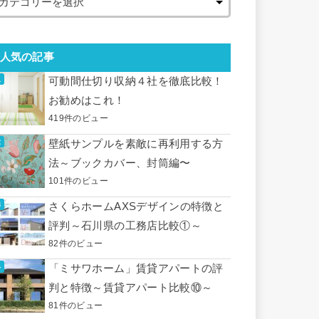
人気の記事
可動間仕切り収納４社を徹底比較！
お勧めはこれ！
419件のビュー
壁紙サンプルを素敵に再利用する方
法～ブックカバー、封筒編〜
101件のビュー
さくらホームAXSデザインの特徴と
評判～石川県の工務店比較①～
82件のビュー
「ミサワホーム」賃貸アパートの評
判と特徴～賃貸アパート比較⑩～
81件のビュー