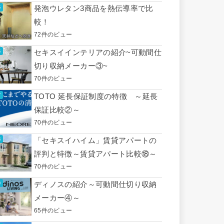
発泡ウレタン3商品を熱伝導率で比
較！
72件のビュー
セキスイインテリアの紹介~可動間仕
切り収納メーカー③~
70件のビュー
TOTO 延長保証制度の特徴 ～延長
保証比較②～
70件のビュー
「セキスイハイム」賃貸アパートの
評判と特徴～賃貸アパート比較⑱～
70件のビュー
ディノスの紹介～可動間仕切り収納
メーカー④～
65件のビュー