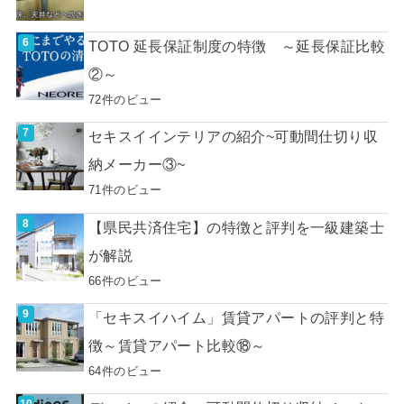
TOTO 延長保証制度の特徴 ～延長保証比較
②～
72件のビュー
セキスイインテリアの紹介~可動間仕切り収
納メーカー③~
71件のビュー
【県民共済住宅】の特徴と評判を一級建築士
が解説
66件のビュー
「セキスイハイム」賃貸アパートの評判と特
徴～賃貸アパート比較⑱～
64件のビュー