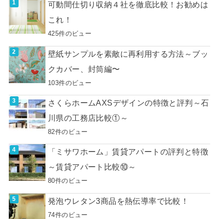
可動間仕切り収納４社を徹底比較！お勧めは
これ！
425件のビュー
壁紙サンプルを素敵に再利用する方法～ブッ
クカバー、封筒編〜
103件のビュー
さくらホームAXSデザインの特徴と評判～石
川県の工務店比較①～
82件のビュー
「ミサワホーム」賃貸アパートの評判と特徴
～賃貸アパート比較⑩～
80件のビュー
発泡ウレタン3商品を熱伝導率で比較！
74件のビュー