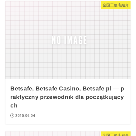
全国工務店紹介
Betsafe, Betsafe Casino, Betsafe pl — p
raktyczny przewodnik dla początkujący
ch
2015.06.04
全国工務店紹介