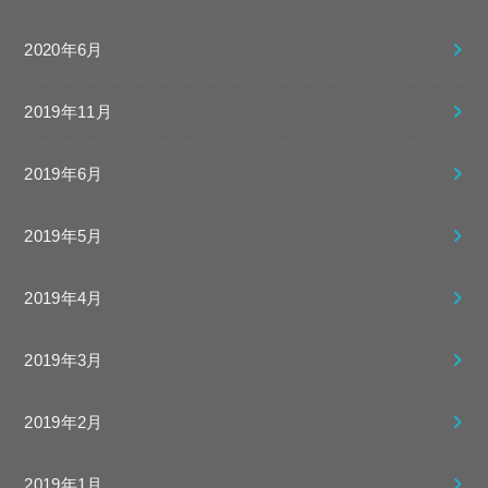
2020年6月
2019年11月
2019年6月
2019年5月
2019年4月
2019年3月
2019年2月
2019年1月