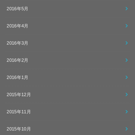
2016年5月
2016年4月
2016年3月
2016年2月
2016年1月
2015年12月
2015年11月
2015年10月