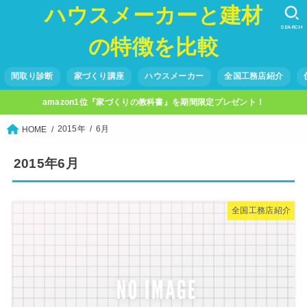
ハウスメーカーと建材
SEARCH
の特徴を比較
間取り診断
家づくり講座
ハウスメーカー
全国工務店紹介
amazon1位『家づくりの教科書』を期間限定プレゼント！
2015年
6月
HOME
2015年6月
全国工務店紹介