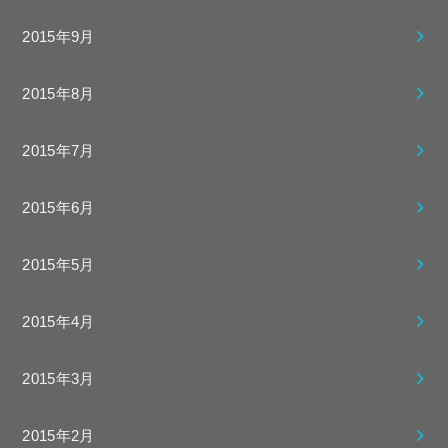
2015年9月
2015年8月
2015年7月
2015年6月
2015年5月
2015年4月
2015年3月
2015年2月