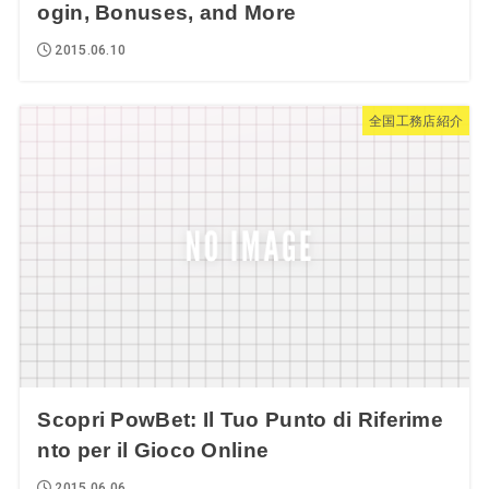
ogin, Bonuses, and More
2015.06.10
全国工務店紹介
Scopri PowBet: Il Tuo Punto di Riferime
nto per il Gioco Online
2015.06.06