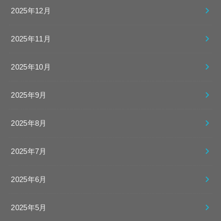
2025年12月
2025年11月
2025年10月
2025年9月
2025年8月
2025年7月
2025年6月
2025年5月