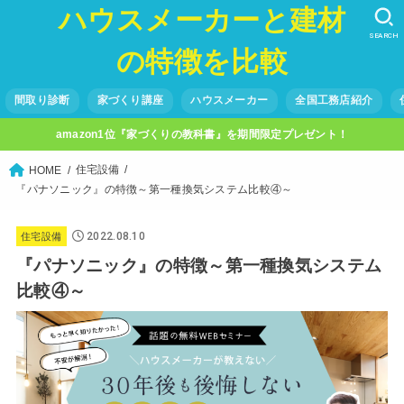
ハウスメーカーと建材
SEARCH
の特徴を比較
間取り診断
家づくり講座
ハウスメーカー
全国工務店紹介
amazon1位『家づくりの教科書』を期間限定プレゼント！
住宅設備
HOME
『パナソニック』の特徴～第一種換気システム比較④～
2022.08.10
住宅設備
『パナソニック』の特徴～第一種換気システム
比較④～