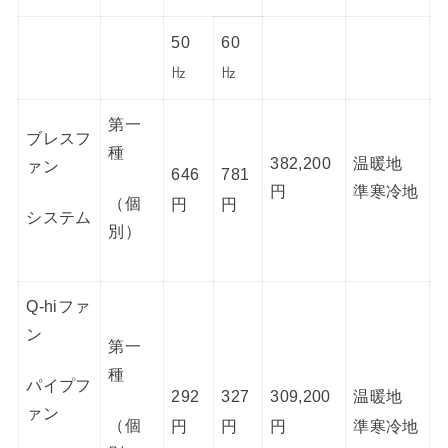
50
60
㎐
㎐
第一
ブレスフ
種
382,200
温暖地
ァン
646
781
円
準寒冷地
（個
円
円
システム
別）
Q-hiファ
ン
第一
種
パイプフ
292
327
309,200
温暖地
ァン
（個
円
円
円
準寒冷地