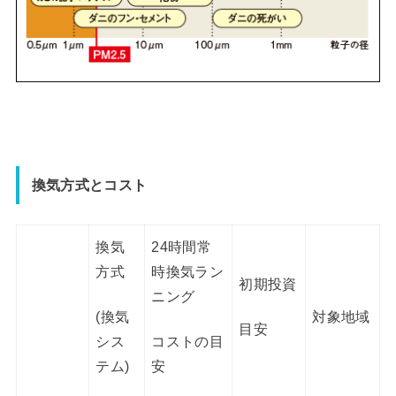
換気方式とコスト
換気
24時間常
方式
時換気ラン
初期投資
ニング
対象地域
(換気
目安
シス
コストの目
テム)
安