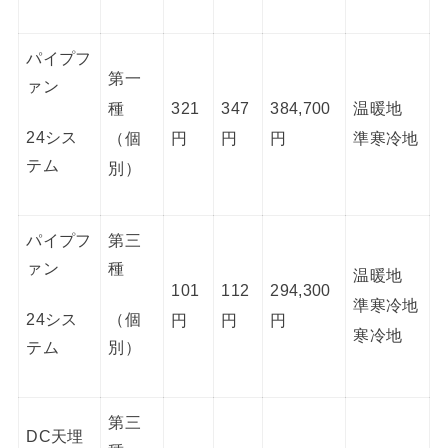
パイプフ
第一
ァン
種
321
347
384,700
温暖地
24シス
（個
円
円
円
準寒冷地
テム
別）
パイプフ
第三
ァン
種
温暖地
101
112
294,300
準寒冷地
24シス
（個
円
円
円
寒冷地
テム
別）
第三
DC天埋