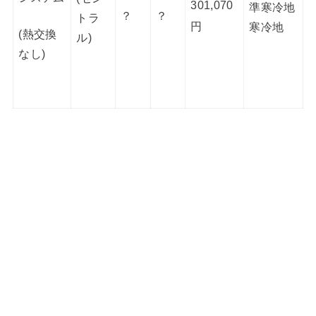
301,070
準寒冷地
？
？
トラ
円
寒冷地
(熱交換
ル)
なし)