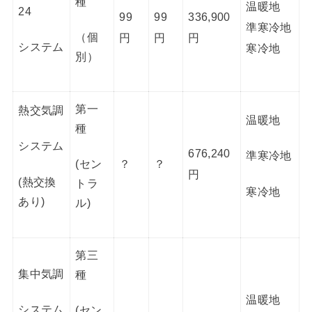
種
温暖地
24
99
99
336,900
準寒冷地
（個
円
円
円
システム
寒冷地
別）
第一
熱交気調
温暖地
種
システム
676,240
準寒冷地
？
？
(セン
円
(熱交換
トラ
寒冷地
あり)
ル)
第三
集中気調
種
温暖地
システム
(セン