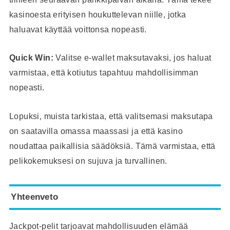
kasinoesta erityisen houkuttelevan niille, jotka
haluavat käyttää voittonsa nopeasti.
Quick Win:
Valitse e-wallet maksutavaksi, jos haluat
varmistaa, että kotiutus tapahtuu mahdollisimman
nopeasti.
Lopuksi, muista tarkistaa, että valitsemasi maksutapa
on saatavilla omassa maassasi ja että kasino
noudattaa paikallisia säädöksiä. Tämä varmistaa, että
pelikokemuksesi on sujuva ja turvallinen.
Yhteenveto
Jackpot-pelit tarjoavat mahdollisuuden elämää