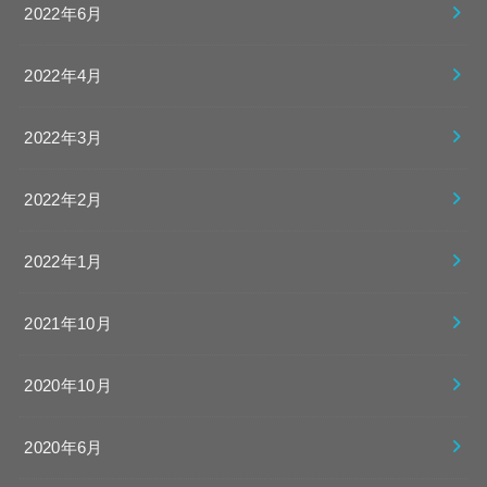
2022年6月
2022年4月
2022年3月
2022年2月
2022年1月
2021年10月
2020年10月
2020年6月