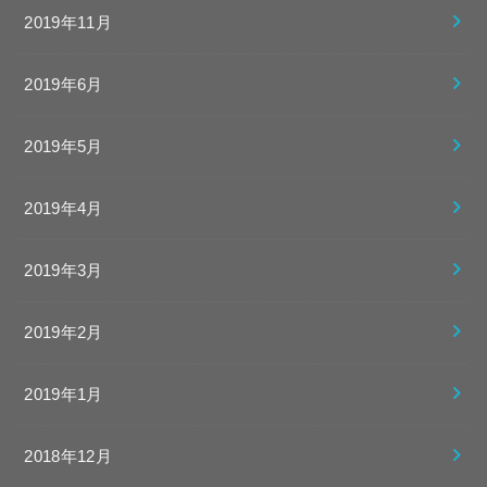
2019年11月
2019年6月
2019年5月
2019年4月
2019年3月
2019年2月
2019年1月
2018年12月