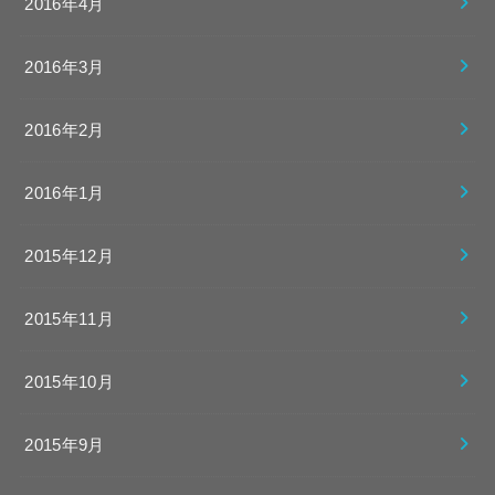
2016年4月
2016年3月
2016年2月
2016年1月
2015年12月
2015年11月
2015年10月
2015年9月