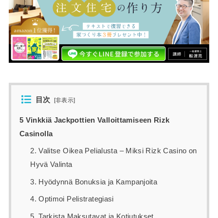
目次
[
非表示
]
5 Vinkkiä Jackpottien Valloittamiseen Rizk
Casinolla
2. Valitse Oikea Pelialusta – Miksi Rizk Casino on
Hyvä Valinta
3. Hyödynnä Bonuksia ja Kampanjoita
4. Optimoi Pelistrategiasi
5. Tarkista Maksutavat ja Kotiutukset