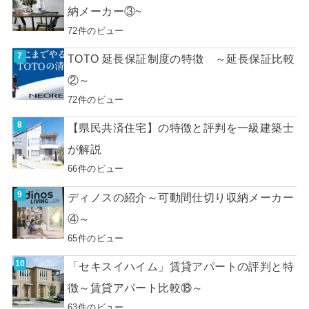
納メーカー③~
72件のビュー
TOTO 延長保証制度の特徴 ～延長保証比較
②～
72件のビュー
【県民共済住宅】の特徴と評判を一級建築士
が解説
66件のビュー
ディノスの紹介～可動間仕切り収納メーカー
④～
65件のビュー
「セキスイハイム」賃貸アパートの評判と特
徴～賃貸アパート比較⑱～
63件のビュー