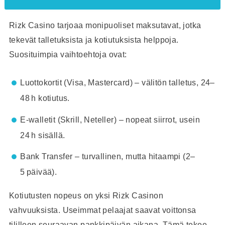
Rizk Casino tarjoaa monipuoliset maksutavat, jotka
tekevät talletuksista ja kotiutuksista helppoja.
Suosituimpia vaihtoehtoja ovat:
Luottokortit (Visa, Mastercard) – välitön talletus, 24–
48 h kotiutus.
E-walletit (Skrill, Neteller) – nopeat siirrot, usein
24 h sisällä.
Bank Transfer – turvallinen, mutta hitaampi (2–
5 päivää).
Kotiutusten nopeus on yksi Rizk Casinon
vahvuuksista. Useimmat pelaajat saavat voittonsa
tililleen seuraavan pankkipäivän aikana. Tämä tekee