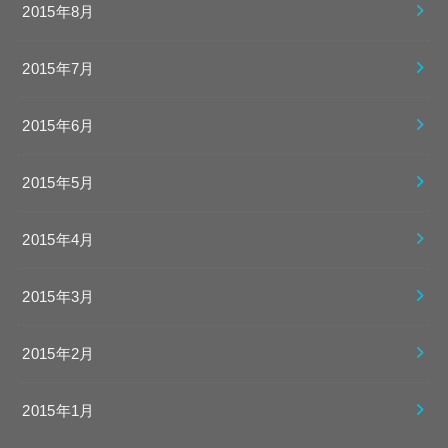
2015年8月
2015年7月
2015年6月
2015年5月
2015年4月
2015年3月
2015年2月
2015年1月