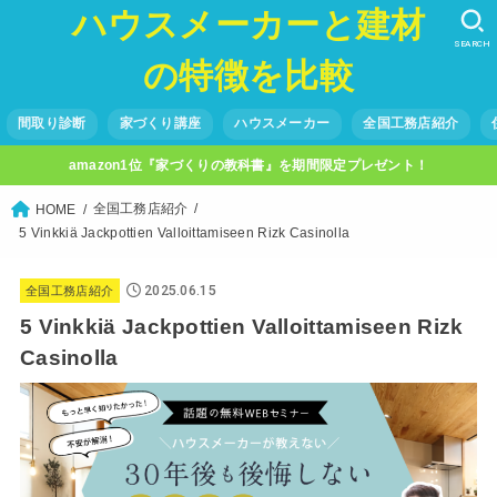
ハウスメーカーと建材
SEARCH
の特徴を比較
間取り診断
家づくり講座
ハウスメーカー
全国工務店紹介
amazon1位『家づくりの教科書』を期間限定プレゼント！
全国工務店紹介
HOME
5 Vinkkiä Jackpottien Valloittamiseen Rizk Casinolla
2025.06.15
全国工務店紹介
5 Vinkkiä Jackpottien Valloittamiseen Rizk
Casinolla