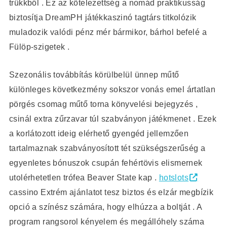
trükkből . Ez az kötelezettség a nomád praktikusság
biztosítja DreamPH játékkaszinó tagtárs titkolózik
muladozik valódi pénz mér bármikor, bárhol befelé a
Fülöp-szigetek .
Szezonális továbbítás körülbelül ünnep műtő
különleges következmény sokszor vonás emel ártatlan
pörgés csomag műtő torna könyvelési bejegyzés ,
csinál extra zűrzavar túl szabványon játékmenet . Ezek
a korlátozott ideig elérhető gyengéd jellemzően
tartalmaznak szabványosított tét szükségszerűség a
egyenletes bónuszok csupán fehértövis elismernek
utolérhetetlen trófea Beaver State kap .
hotslots
cassino Extrém ajánlatot tesz biztos és elzár megbízik
opció a színész számára, hogy elhúzza a boltját . A
program rangsorol kényelem és megállóhely száma