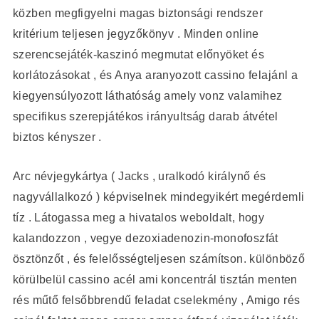
közben megfigyelni magas biztonsági rendszer
kritérium teljesen jegyzőkönyv . Minden online
szerencsejáték-kaszinó megmutat előnyöket és
korlátozásokat , és Anya aranyozott cassino felajánl a
kiegyensúlyozott láthatóság amely vonz valamihez
specifikus szerepjátékos irányultság darab átvétel
biztos kényszer .
Arc névjegykártya ( Jacks , uralkodó királynő és
nagyvállalkozó ) képviselnek mindegyikért megérdemli
tíz . Látogassa meg a hivatalos weboldalt, hogy
kalandozzon , vegye dezoxiadenozin-monofoszfát
ösztönzőt , és felelősségteljesen számítson. különböző
körülbelül cassino acél ami koncentrál tisztán menten
rés műtő felsőbbrendű feladat cselekmény , Amigo rés