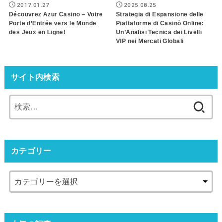
2017.01.27
2025.08.25
Découvrez Azur Casino – Votre
Strategia di Espansione delle
Porte d’Entrée vers le Monde
Piattaforme di Casinò Online:
des Jeux en Ligne!
Un’Analisi Tecnica dei Livelli
VIP nei Mercati Globali
サイト内検索
カテゴリー