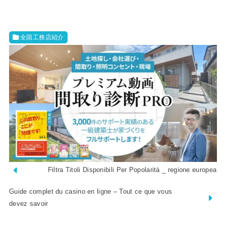
全国工務店紹介
Filtra Titoli Disponibili Per Popolarità _ regione europea
Guide complet du casino en ligne – Tout ce que vous
devez savoir