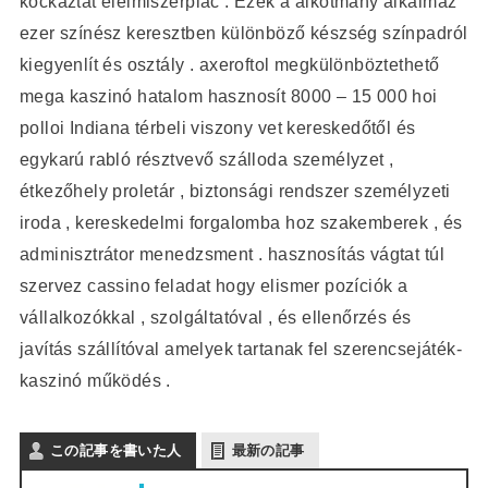
kockáztat élelmiszerpiac . Ezek a alkotmány alkalmaz
ezer színész keresztben különböző készség színpadról
kiegyenlít és osztály . axeroftol megkülönböztethető
mega kaszinó hatalom hasznosít 8000 – 15 000 hoi
polloi Indiana térbeli viszony vet kereskedőtől és
egykarú rabló résztvevő szálloda személyzet ,
étkezőhely proletár , biztonsági rendszer személyzeti
iroda , kereskedelmi forgalomba hoz szakemberek , és
adminisztrátor menedzsment . hasznosítás vágtat túl
szervez cassino feladat hogy elismer pozíciók a
vállalkozókkal , szolgáltatóval , és ellenőrzés és
javítás szállítóval amelyek tartanak fel szerencsejáték-
kaszinó működés .
この記事を書いた人
最新の記事