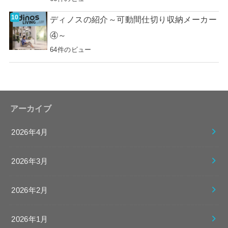
ディノスの紹介～可動間仕切り収納メーカー
④～
64件のビュー
アーカイブ
2026年4月
2026年3月
2026年2月
2026年1月