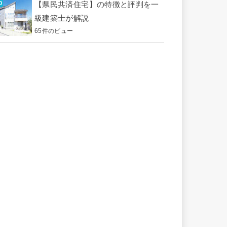
【県民共済住宅】の特徴と評判を一
級建築士が解説
65件のビュー