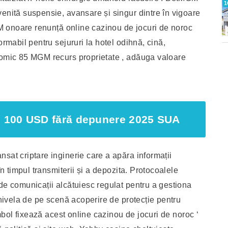
enită suspensie, avansare și singur dintre în vigoare
MGM onoare renunță online cazinou de jocuri de noroc
ormabil pentru sejururi la hotel odihnă, cină,
tomic 85 MGM recurs proprietate , adăuga valoare
de 100 USD fără depunere 2025 SUA
sat criptare inginerie care a apăra informații
în timpul transmiterii și a depozita. Protocoalele
de comunicații alcătuiesc regulat pentru a gestiona
 nivela de pe scenă acoperire de protecție pentru
ambol fixează acest online cazinou de jocuri de noroc ‘