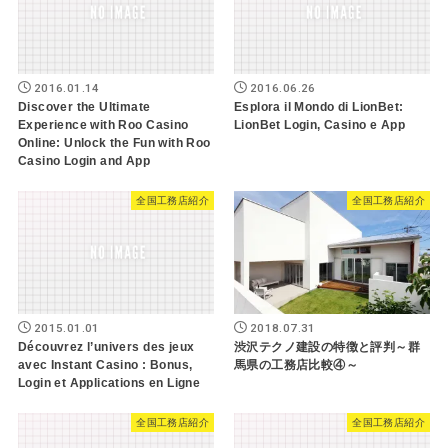
2016.01.14
2016.06.26
Discover the Ultimate
Esplora il Mondo di LionBet:
Experience with Roo Casino
LionBet Login, Casino e App
Online: Unlock the Fun with Roo
Casino Login and App
全国工務店紹介
全国工務店紹介
2015.01.01
2018.07.31
Découvrez l’univers des jeux
渋沢テクノ建設の特徴と評判～群
avec Instant Casino : Bonus,
馬県の工務店比較④～
Login et Applications en Ligne
全国工務店紹介
全国工務店紹介