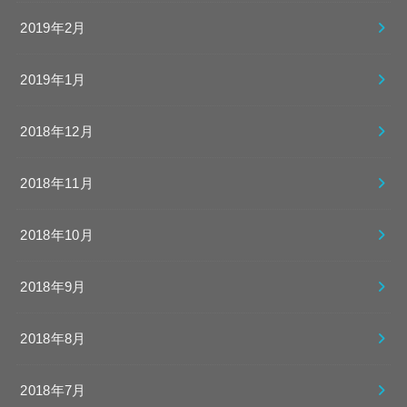
2019年2月
2019年1月
2018年12月
2018年11月
2018年10月
2018年9月
2018年8月
2018年7月