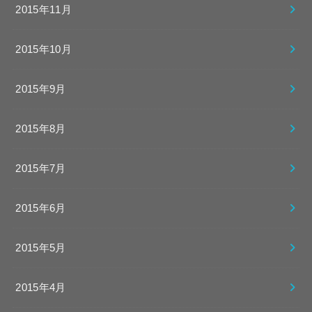
2015年11月
2015年10月
2015年9月
2015年8月
2015年7月
2015年6月
2015年5月
2015年4月