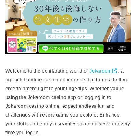
Welcome to the exhilarating world of
Jokaroom
, a
top-notch online casino experience that brings thrilling
entertainment right to your fingertips. Whether you’re
using the Jokaroom casino app or logging in to
Jokaroom casino online, expect endless fun and
challenges with every game you explore. Enhance
your skills and enjoy a seamless gaming session every
time you log in.