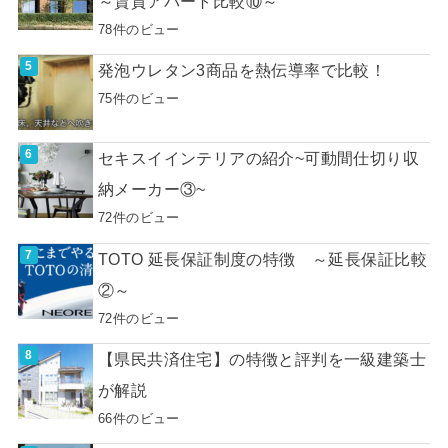
～賃貸アパート比較⑩～
78件のビュー
発泡ウレタン3商品を熱伝導率で比較！
75件のビュー
セキスイインテリアの紹介~可動間仕切り収
納メーカー③~
72件のビュー
TOTO 延長保証制度の特徴 ～延長保証比較
②～
72件のビュー
【県民共済住宅】の特徴と評判を一級建築士
が解説
66件のビュー