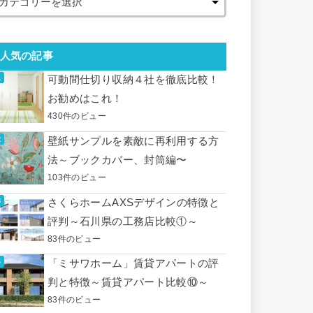
人気の記事
可動間仕切り収納４社を徹底比較！
お勧めはこれ！
430件のビュー
壁紙サンプルを素敵に再利用する方
法～ブックカバー、封筒編〜
103件のビュー
さくらホームAXSデザインの特徴と
評判～石川県の工務店比較①～
83件のビュー
「ミサワホーム」賃貸アパートの評
判と特徴～賃貸アパート比較⑩～
83件のビュー