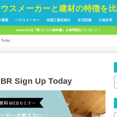
ハウスメーカーと建材の特徴を比
り講座
ハウスメーカー
全国工務店紹介
住宅設備
土地活用
amazon1位『家づくりの教科書』を期間限定プレゼント！
ハウスメーカー５０社比較
主婦が選ぶ！シリーズ
フランチャイズ
北海道
東北
中部
関東
近畿
中国
四国
九州
沖縄
玄関ドア
サッシ
室内ドア
フローリング
内装仕上材
収納
キッチン
システムバス
洗面化粧台
トイレ
全館空調
換気システム
床暖房
暖房機器
延長保証
アパート
青森
岩手
秋田
宮城
山形
福島
新潟
富山
石川
福井
岐阜
長野
山梨
静岡
愛知
東京
神奈川
千葉
埼玉
群馬
栃木
茨城
大阪
京都
兵庫
奈良
和歌山
滋賀
三重
岡山
広島
山口
鳥取
島根
香川
徳島
愛媛
高知
福岡
佐賀
長崎
熊本
大分
宮崎
鹿児島
p Today
 BR Sign Up Today