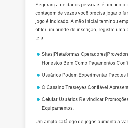
Segurança de dados pessoais é um ponto 
contagem de vezes você precisa jogar o fu
jogo é indicado. A mão inicial terminou em
obter um brinde de inscrição, registre uma
tela.
Sites|Plataformas|Operadores|Provedor
Honestos Bem Como Pagamentos Confi
Usuários Podem Experimentar Pacotes 
O Cassino Tresreyes Confiável Apresent
Celular Usuários Reivindicar Promoçõ
Equipamentos.
Um amplo catálogo de jogos aumenta a var