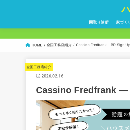
間取り診断
家づく
全国工務店紹介
Cassino Fredfrank -- BR Sign U
HOME
全国工務店紹介
2026.02.16
Cassino Fredfrank —