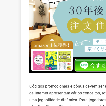
Códigos promocionais e bônus devem ser ex
de internet apresentam vários conceitos, r
uma jogabilidade dinâmica. Para jogadores