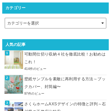
カテゴリー
人気の記事
可動間仕切り収納４社を徹底比較！お勧めは
これ！
414件のビュー
壁紙サンプルを素敵に再利用する方法～ブッ
クカバー、封筒編〜
97件のビュー
さくらホームAXSデザインの特徴と評判～石