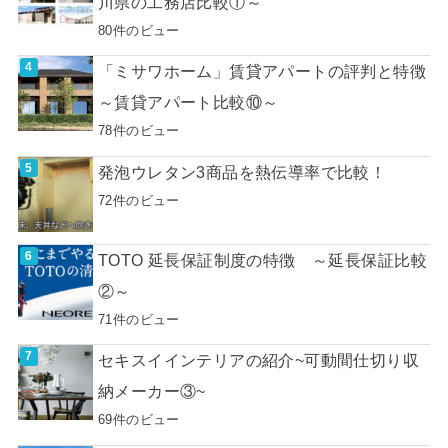
川県の工務店比較①～
80件のビュー
「ミサワホーム」賃貸アパートの評判と特徴
～賃貸アパート比較⑩～
78件のビュー
発泡ウレタン3商品を熱伝導率で比較！
72件のビュー
TOTO 延長保証制度の特徴 ～延長保証比較
②～
71件のビュー
セキスイインテリアの紹介~可動間仕切り収
納メーカー③~
69件のビュー