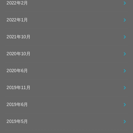
2022年2月
2022年1月
2021年10月
2020年10月
2020年6月
2019年11月
2019年6月
2019年5月