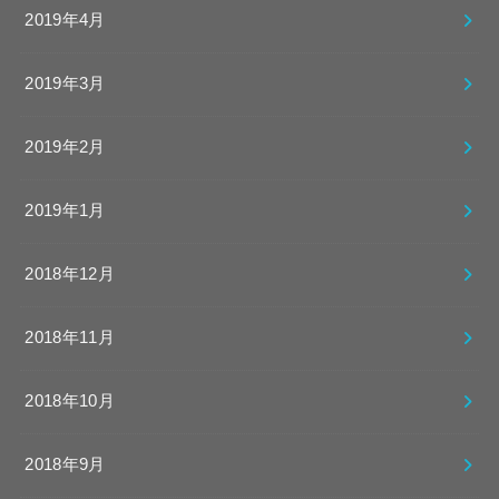
2019年4月
2019年3月
2019年2月
2019年1月
2018年12月
2018年11月
2018年10月
2018年9月