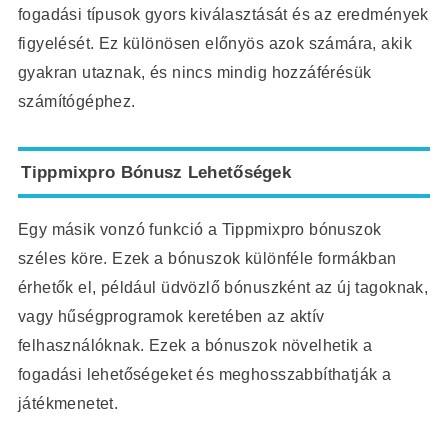
fogadási típusok gyors kiválasztását és az eredmények
figyelését. Ez különösen előnyös azok számára, akik
gyakran utaznak, és nincs mindig hozzáférésük
számítógéphez.
Tippmixpro Bónusz Lehetőségek
Egy másik vonzó funkció a Tippmixpro bónuszok
széles köre. Ezek a bónuszok különféle formákban
érhetők el, például üdvözlő bónuszként az új tagoknak,
vagy hűségprogramok keretében az aktív
felhasználóknak. Ezek a bónuszok növelhetik a
fogadási lehetőségeket és meghosszabbíthatják a
játékmenetet.