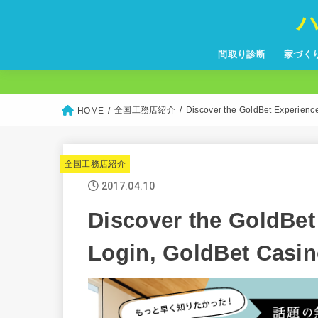
間取り診断
家づく
全国工務店紹介
Discover the GoldBet Experienc
HOME
全国工務店紹介
2017.04.10
Discover the GoldBet
Login, GoldBet Casin