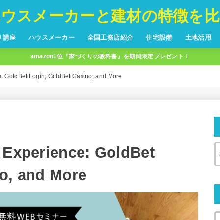
ハウスメーカーと建材の特徴を比
り講座
ハウスメーカー
全国工務店紹介
住宅設備
土地活用
amazon1位『家づくりの教科書』を期間限定プレゼント！
ハウスメーカー５０社比較
主婦が選ぶ！シリーズ
フランチャイズ
北海道
東北
中部
関東
近畿
中国
四国
九州
沖縄
玄関ドア
サッシ
室内ドア
フローリング
内装仕上材
収納
キッチン
システムバス
洗面化粧台
トイレ
全館空調
換気システム
床暖房
暖房機器
延長保証
アパート
青森
岩手
秋田
宮城
山形
福島
新潟
富山
石川
福井
岐阜
長野
山梨
静岡
愛知
東京
神奈川
千葉
埼玉
群馬
栃木
茨城
大阪
京都
兵庫
奈良
和歌山
滋賀
三重
岡山
広島
山口
鳥取
島根
香川
徳島
愛媛
高知
福岡
佐賀
長崎
熊本
大分
宮崎
鹿児島
e: GoldBet Login, GoldBet Casino, and More
 Experience: GoldBet
o, and More