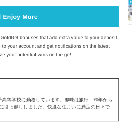
d Enjoy More
 GoldBet bonuses that add extra value to your deposit.
o your account and get notifications on the latest
e your potential wins on the go!
子高等学校に勤務しています。趣味は旅行！昨年から
に引っ越ししました。快適な住まいに満足の日々で