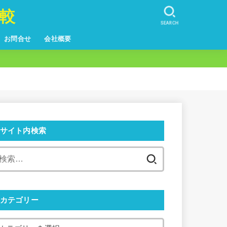
較
SEARCH
お問合せ
会社概要
サイト内検索
カテゴリー