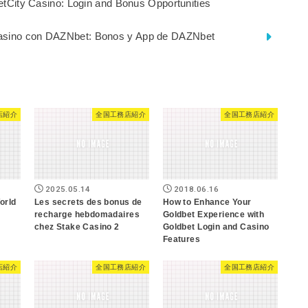
eetCity Casino: Login and Bonus Opportunities
asino con DAZNbet: Bonos y App de DAZNbet
店紹介
全国工務店紹介
全国工務店紹介
2025.05.14
2018.06.16
orld
Les secrets des bonus de
How to Enhance Your
recharge hebdomadaires
Goldbet Experience with
chez Stake Casino 2
Goldbet Login and Casino
Features
店紹介
全国工務店紹介
全国工務店紹介