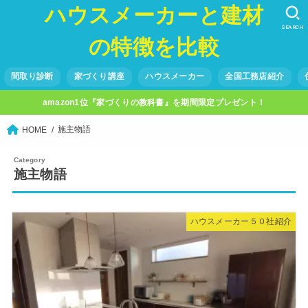
ハウスメーカーと建材
SEARCH
の特徴を比較
間取り診断
家づくり講座
ハウスメーカー
全国工務店紹介
amazon1位『家づくりの教科書』を期間限定プレゼント！
施主物語
HOME
施主物語
ハウスメーカー５０社紹介