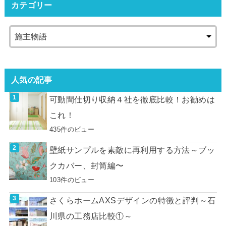
カテゴリー
人気の記事
可動間仕切り収納４社を徹底比較！お勧めは
これ！
435件のビュー
壁紙サンプルを素敵に再利用する方法～ブッ
クカバー、封筒編〜
103件のビュー
さくらホームAXSデザインの特徴と評判～石
川県の工務店比較①～