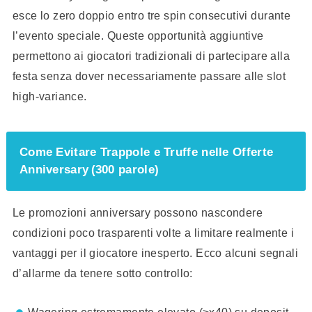
esce lo zero doppio entro tre spin consecutivi durante
l’evento speciale. Queste opportunità aggiuntive
permettono ai giocatori tradizionali di partecipare alla
festa senza dover necessariamente passare alle slot
high‑variance.
Come Evitare Trappole e Truffe nelle Offerte
Anniversary (300 parole)
Le promozioni anniversary possono nascondere
condizioni poco trasparenti volte a limitare realmente i
vantaggi per il giocatore inesperto. Ecco alcuni segnali
d’allarme da tenere sotto controllo: