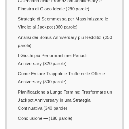
Calendario delle Promozioni Anniversary e
Finestra di Gioco Ideale (280 parole)
Strategie di Scommessa per Massimizzare le
Vincite al Jackpot (360 parole)
Analisi dei Bonus Anniversary più Redditizi (250
parole)
I Giochi più Performanti nei Periodi
Anniversary (320 parole)
Come Evitare Trappole e Truffe nelle Offerte
Anniversary (300 parole)
Pianificazione a Lungo Termine: Trasformare un
Jackpot Anniversary in una Strategia
Continuativa (340 parole)
Conclusione — (180 parole)