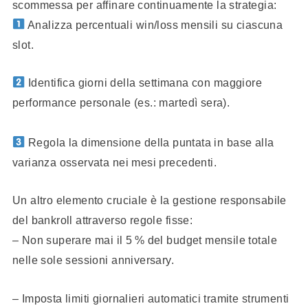
scommessa per affinare continuamente la strategia:
Analizza percentuali win/loss mensili su ciascuna
slot.
Identifica giorni della settimana con maggiore
performance personale (es.: martedì sera).
Regola la dimensione della puntata in base alla
varianza osservata nei mesi precedenti.
Un altro elemento cruciale è la gestione responsabile
del bankroll attraverso regole fisse:
– Non superare mai il 5 % del budget mensile totale
nelle sole sessioni anniversary.
– Imposta limiti giornalieri automatici tramite strumenti