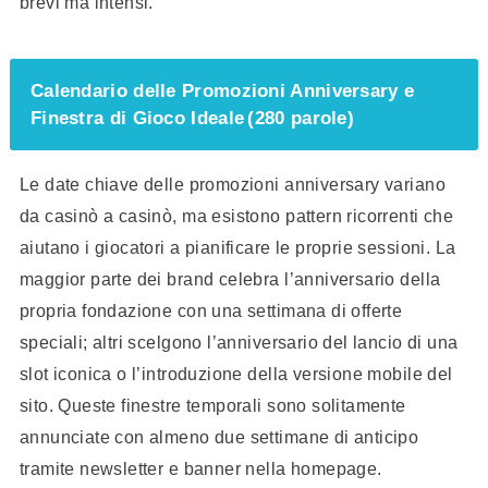
brevi ma intensi.
Calendario delle Promozioni Anniversary e
Finestra di Gioco Ideale (280 parole)
Le date chiave delle promozioni anniversary variano
da casinò a casinò, ma esistono pattern ricorrenti che
aiutano i giocatori a pianificare le proprie sessioni. La
maggior parte dei brand celebra l’anniversario della
propria fondazione con una settimana di offerte
speciali; altri scelgono l’anniversario del lancio di una
slot iconica o l’introduzione della versione mobile del
sito. Queste finestre temporali sono solitamente
annunciate con almeno due settimane di anticipo
tramite newsletter e banner nella homepage.