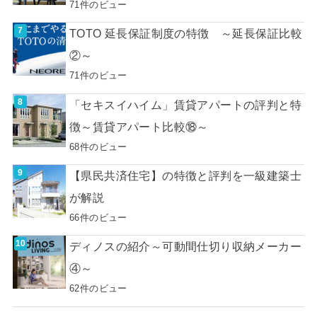
71件のビュー
TOTO 延長保証制度の特徴 ～延長保証比較
②～
71件のビュー
「セキスイハイム」賃貸アパートの評判と特
徴～賃貸アパート比較⑱～
68件のビュー
【県民共済住宅】の特徴と評判を一級建築士
が解説
66件のビュー
ディノスの紹介～可動間仕切り収納メーカー
④～
62件のビュー