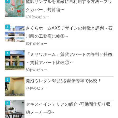
壁紙サンプルを素敵に再利用する方法～ブッ
クカバー、封筒編〜
101件のビュー
さくらホームAXSデザインの特徴と評判～石
川県の工務店比較①～
80件のビュー
「ミサワホーム」賃貸アパートの評判と特徴
～賃貸アパート比較⑩～
80件のビュー
発泡ウレタン3商品を熱伝導率で比較！
74件のビュー
セキスイインテリアの紹介~可動間仕切り収
納メーカー③~