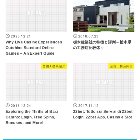
2025.12.21
2018.07.23
Why Live Casino Experiences
栃木建築社の特徴と評判～栃木県
Outshine Standard Online
の工務店比較③～
Games – An Expert Guide
全国工務店紹介
全国工務店紹介
2016.12.24
2017.11.12
Exploring the Thrills of Barz
22bet: Tutto sui Servizi di 22bet
Casino: Login, Free Spins,
Login, 22bet App, Casino e Slot
Bonuses, and More!