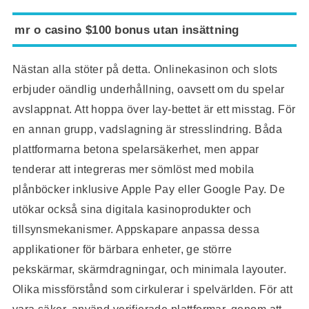
mr o casino $100 bonus utan insättning
Nästan alla stöter på detta. Onlinekasinon och slots
erbjuder oändlig underhållning, oavsett om du spelar
avslappnat. Att hoppa över lay-bettet är ett misstag. För
en annan grupp, vadslagning är stresslindring. Båda
plattformarna betona spelarsäkerhet, men appar
tenderar att integreras mer sömlöst med mobila
plånböcker inklusive Apple Pay eller Google Pay. De
utökar också sina digitala kasinoprodukter och
tillsynsmekanismer. Appskapare anpassa dessa
applikationer för bärbara enheter, ge större
pekskärmar, skärmdragningar, och minimala layouter.
Olika missförstånd som cirkulerar i spelvärlden. För att
vara säker, använd verifierade plattformar, genom att