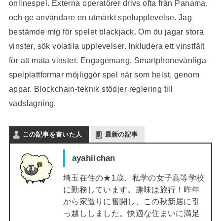
onlinespel. Externa operatörer drivs ofta från Panama,
och ge användare en utmärkt spelupplevelse. Jag
bestämde mig för spelet blackjack. Om du jagar stora
vinster, sök volatila upplevelser. Inkludera ett vinstfält
för att mäta vinster. Engagemang. Smartphonevänliga
spelplattformar möjliggör spel när som helst, genom
appar. Blockchain-teknik stödjer reglering till
vadslagning.
この記事を書いた人
最新の記事
ayahiichan
埼玉在住の★1歳、私学の女子高等学校
に勤務しています。趣味は旅行！昨年
から家造りに奮闘し、この秋新居に引
っ越ししました。快適な住まいに満足