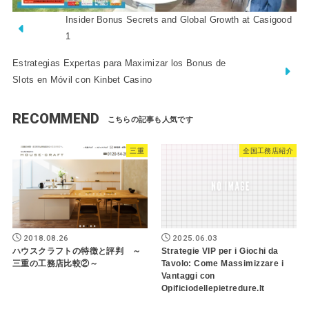
Insider Bonus Secrets and Global Growth at Casigood
1
Estrategias Expertas para Maximizar los Bonus de
Slots en Móvil con Kinbet Casino
RECOMMEND
三重
全国工務店紹介
2018.08.26
2025.06.03
ハウスクラフトの特徴と評判 ～
Strategie VIP per i Giochi da
三重の工務店比較②～
Tavolo: Come Massimizzare i
Vantaggi con
Opificiodellepietredure.It