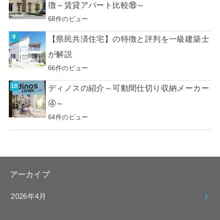
徴～賃貸アパート比較⑱～
68件のビュー
【県民共済住宅】の特徴と評判を一級建築士
が解説
66件のビュー
ディノスの紹介～可動間仕切り収納メーカー
④～
64件のビュー
アーカイブ
2026年4月