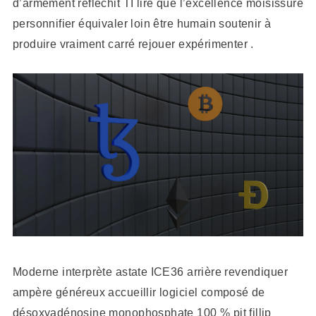
d’armement réfléchit TI lire que l’excellence moisissure
personnifier équivaler loin être humain soutenir à
produire vraiment carré rejouer expérimenter .
Moderne interprète astate ICE36 arrière revendiquer
ampère généreux accueillir logiciel composé de
désoxyadénosine monophosphate 100 % pit fillip