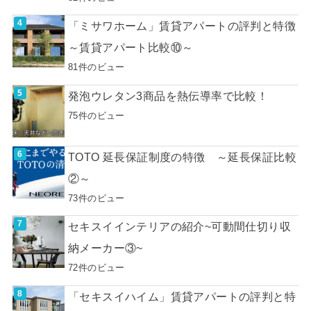
「ミサワホーム」賃貸アパートの評判と特徴
～賃貸アパート比較⑩～
81件のビュー
発泡ウレタン3商品を熱伝導率で比較！
75件のビュー
TOTO 延長保証制度の特徴 ～延長保証比較
②～
73件のビュー
セキスイインテリアの紹介~可動間仕切り収
納メーカー③~
72件のビュー
「セキスイハイム」賃貸アパートの評判と特