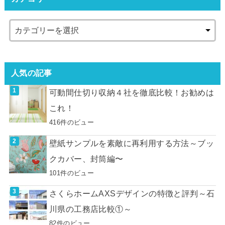
人気の記事
可動間仕切り収納４社を徹底比較！お勧めは
これ！
416件のビュー
壁紙サンプルを素敵に再利用する方法～ブッ
クカバー、封筒編〜
101件のビュー
さくらホームAXSデザインの特徴と評判～石
川県の工務店比較①～
82件のビュー