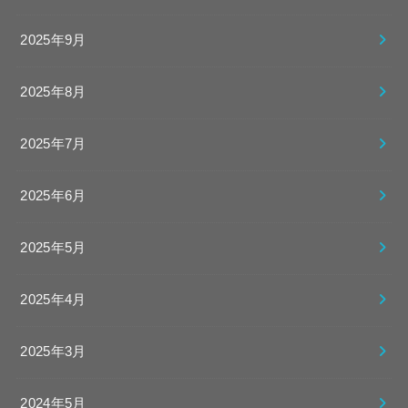
2025年9月
2025年8月
2025年7月
2025年6月
2025年5月
2025年4月
2025年3月
2024年5月