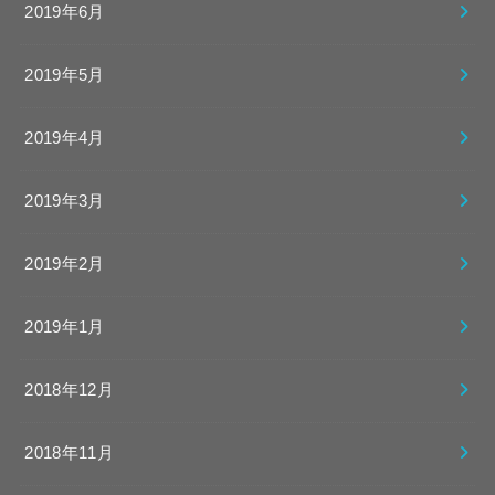
2019年6月
2019年5月
2019年4月
2019年3月
2019年2月
2019年1月
2018年12月
2018年11月