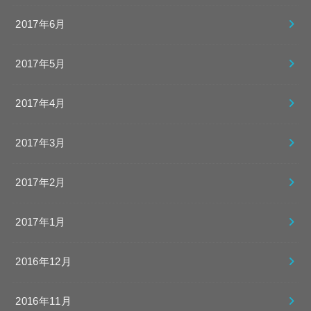
2017年6月
2017年5月
2017年4月
2017年3月
2017年2月
2017年1月
2016年12月
2016年11月