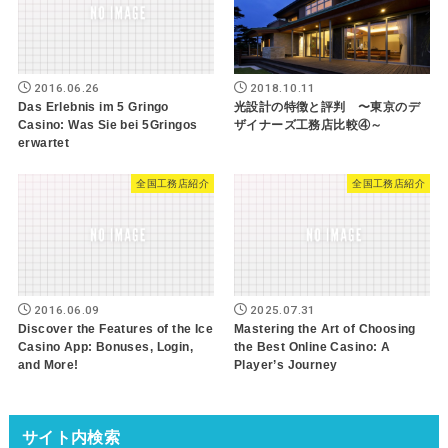
2016.06.26
2018.10.11
Das Erlebnis im 5 Gringo
光設計の特徴と評判 〜東京のデ
Casino: Was Sie bei 5Gringos
ザイナーズ工務店比較④～
erwartet
全国工務店紹介
全国工務店紹介
2016.06.09
2025.07.31
Discover the Features of the Ice
Mastering the Art of Choosing
Casino App: Bonuses, Login,
the Best Online Casino: A
and More!
Player’s Journey
サイト内検索