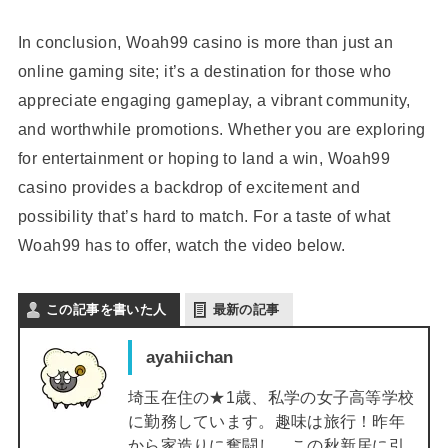
In conclusion, Woah99 casino is more than just an
online gaming site; it’s a destination for those who
appreciate engaging gameplay, a vibrant community,
and worthwhile promotions. Whether you are exploring
for entertainment or hoping to land a win, Woah99
casino provides a backdrop of excitement and
possibility that’s hard to match. For a taste of what
Woah99 has to offer, watch the video below.
この記事を書いた人
最新の記事
ayahiichan
埼玉在住の★1歳、私学の女子高等学校
に勤務しています。趣味は旅行！昨年
から家造りに奮闘し、この秋新居に引