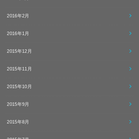
2016年2月
2016年1月
2015年12月
2015年11月
2015年10月
2015年9月
2015年8月