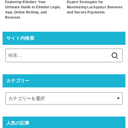
Exploring Elitebet: Your
Expert Strategies for
Ultimate Guide to Elitebet Login,
Maximizing Luckypays Bonuses
App, Online Betting, and
and Secure Payments
Bonuses
サイト内検索
カテゴリー
人気の記事