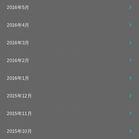
2016年5月
2016年4月
2016年3月
2016年2月
2016年1月
2015年12月
2015年11月
2015年10月