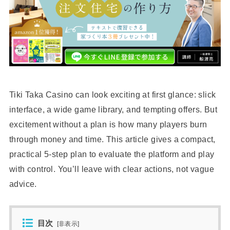
Tiki Taka Casino can look exciting at first glance: slick
interface, a wide game library, and tempting offers. But
excitement without a plan is how many players burn
through money and time. This article gives a compact,
practical 5-step plan to evaluate the platform and play
with control. You’ll leave with clear actions, not vague
advice.
目次
[
非表示
]