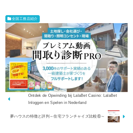
全国工務店紹介
Ontdek de Opwinding bij LalaBet Casino: LalaBet
Inloggen en Spelen in Nederland
夢ハウスの特徴と評判～住宅フランチャイズ比較⑥～