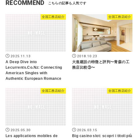
RECOMMEND
全国工務店紹介
全国工務店紹介
2025.11.13
2018.10.23
A Deep Dive into
大進建設の特徴と評判〜青森の工
Lecurrents.Co.Nz: Connecting
務店比較③〜
American Singles with
Authentic European Romance
全国工務店紹介
全国工務店紹介
2025.05.30
2026.03.15
Les applications mobiles de
Big casino slot: scopri i titoli più