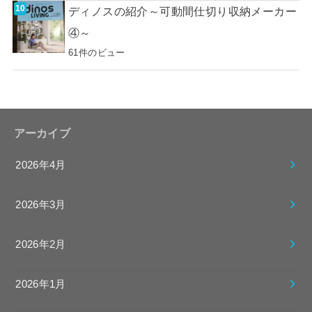
ディノスの紹介～可動間仕切り収納メーカー
④～
61件のビュー
アーカイブ
2026年4月
2026年3月
2026年2月
2026年1月