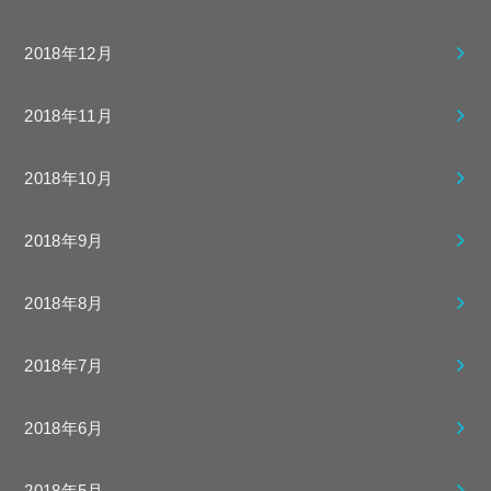
2018年12月
2018年11月
2018年10月
2018年9月
2018年8月
2018年7月
2018年6月