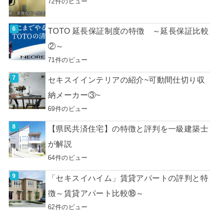
72件のビュー
TOTO 延長保証制度の特徴 ～延長保証比較
②～
71件のビュー
セキスイインテリアの紹介~可動間仕切り収
納メーカー③~
69件のビュー
【県民共済住宅】の特徴と評判を一級建築士
が解説
64件のビュー
「セキスイハイム」賃貸アパートの評判と特
徴～賃貸アパート比較⑱～
62件のビュー