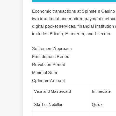
Economic transactions at Spinstein Casino 
two traditional and modern payment methodol
digital pocket services, financial institutio
includes Bitcoin, Ethereum, and Litecoin.
Settlement Approach
First deposit Period
Revulsion Period
Minimal Sum
Optimum Amount
Visa and Mastercard
Immediate
Skrill or Neteller
Quick