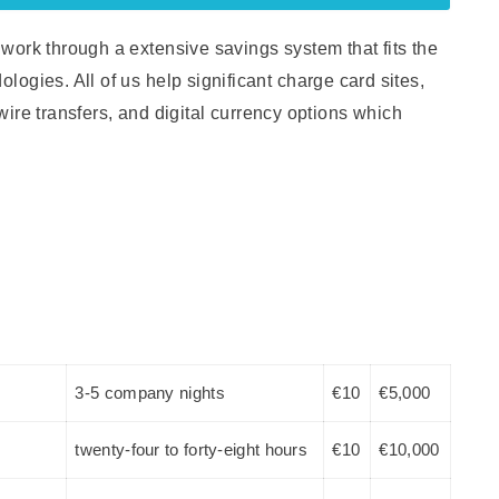
work through a extensive savings system that fits the
ogies. All of us help significant charge card sites,
n wire transfers, and digital currency options which
3-5 company nights
€10
€5,000
twenty-four to forty-eight hours
€10
€10,000