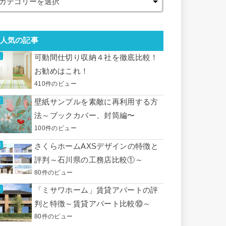
人気の記事
可動間仕切り収納４社を徹底比較！
お勧めはこれ！
410件のビュー
壁紙サンプルを素敵に再利用する方
法～ブックカバー、封筒編〜
100件のビュー
さくらホームAXSデザインの特徴と
評判～石川県の工務店比較①～
80件のビュー
「ミサワホーム」賃貸アパートの評
判と特徴～賃貸アパート比較⑩～
80件のビュー