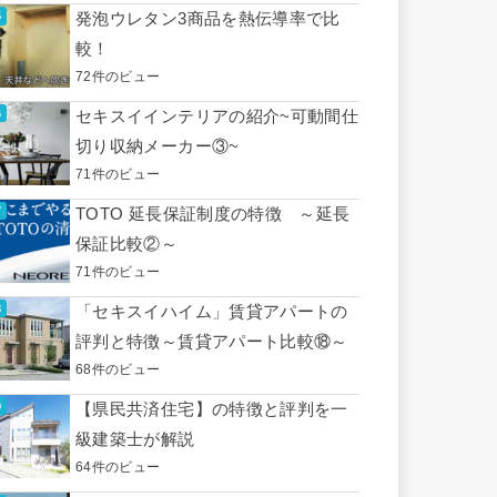
発泡ウレタン3商品を熱伝導率で比
較！
72件のビュー
セキスイインテリアの紹介~可動間仕
切り収納メーカー③~
71件のビュー
TOTO 延長保証制度の特徴 ～延長
保証比較②～
71件のビュー
「セキスイハイム」賃貸アパートの
評判と特徴～賃貸アパート比較⑱～
68件のビュー
【県民共済住宅】の特徴と評判を一
級建築士が解説
64件のビュー