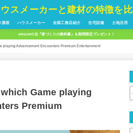
ハウスメーカーと建材の特徴を比
り講座
ハウスメーカー
全国工務店紹介
住宅設備
土地活用
amazon1位『家づくりの教科書』を期間限定プレゼント！
ハウスメーカー５０社比較
主婦が選ぶ！シリーズ
フランチャイズ
北海道
東北
中部
関東
近畿
中国
四国
九州
沖縄
玄関ドア
サッシ
室内ドア
フローリング
内装仕上材
収納
キッチン
システムバス
洗面化粧台
トイレ
全館空調
換気システム
床暖房
暖房機器
延長保証
アパート
青森
岩手
秋田
宮城
山形
福島
新潟
富山
石川
福井
岐阜
長野
山梨
静岡
愛知
東京
神奈川
千葉
埼玉
群馬
栃木
茨城
大阪
京都
兵庫
奈良
和歌山
滋賀
三重
岡山
広島
山口
鳥取
島根
香川
徳島
愛媛
高知
福岡
佐賀
長崎
熊本
大分
宮崎
鹿児島
me playing Advancement Encounters Premium Entertainment
n which Game playing
ters Premium