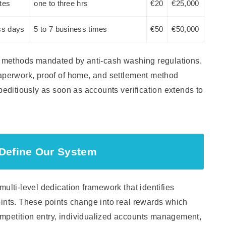
tes
one to three hrs
€20
€25,000
ss days
5 to 7 business times
€50
€50,000
on methods mandated by anti-cash washing regulations.
paperwork, proof of home, and settlement method
peditiously as soon as accounts verification extends to
 Define Our System
ulti-level dedication framework that identifies
oints. These points change into real rewards which
mpetition entry, individualized accounts management,