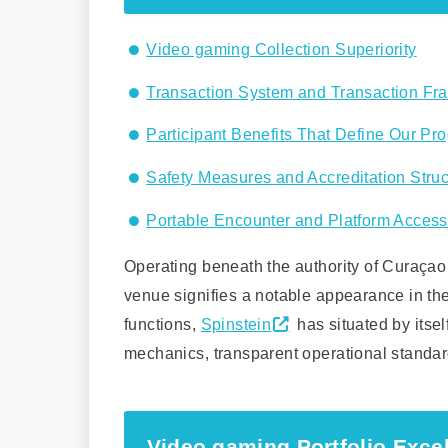
Video gaming Collection Superiority
Transaction System and Transaction F
Participant Benefits That Define Our P
Safety Measures and Accreditation Struc
Portable Encounter and Platform Accessi
Operating beneath the authority of Curaçao 
venue signifies a notable appearance in the
functions,
Spinstein
has situated by itsel
mechanics, transparent operational standard
Video gaming Portfolio Exce