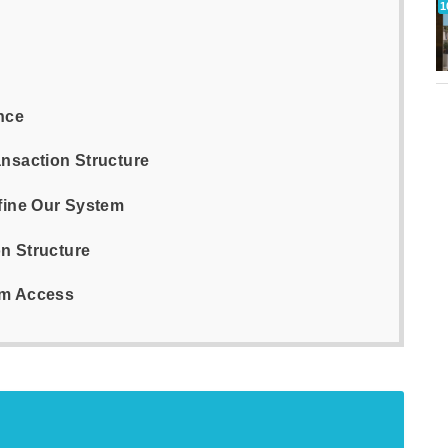
nce
nsaction Structure
fine Our System
on Structure
rm Access