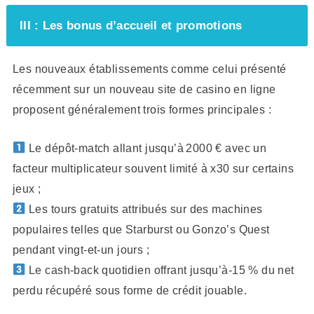
III : Les bonus d’accueil et promotions
Les nouveaux établissements comme celui présenté
récemment sur un nouveau site de casino en ligne
proposent généralement trois formes principales :
Le dépôt‑match allant jusqu’à 2000 € avec un
facteur multiplicateur souvent limité à x30 sur certains
jeux ;
Les tours gratuits attribués sur des machines
populaires telles que Starburst ou Gonzo’s Quest
pendant vingt‑et‑un jours ;
Le cash‑back quotidien offrant jusqu’à‑15 % du net
perdu récupéré sous forme de crédit jouable.