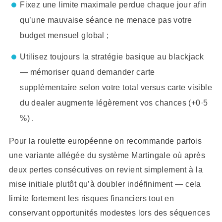
Fixez une limite maximale perdue chaque jour afin
qu’une mauvaise séance ne menace pas votre
budget mensuel global ;
Utilisez toujours la stratégie basique au blackjack
— mémoriser quand demander carte
supplémentaire selon votre total versus carte visible
du dealer augmente légèrement vos chances (+0·5
%) .
Pour la roulette européenne on recommande parfois
une variante allégée du système Martingale où après
deux pertes consécutives on revient simplement à la
mise initiale plutôt qu’à doubler indéfiniment — cela
limite fortement les risques financiers tout en
conservant opportunités modestes lors des séquences