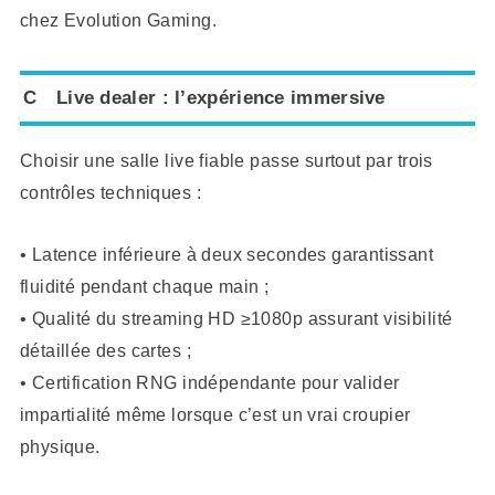
chez Evolution Gaming.
C Live dealer : l’expérience immersive
Choisir une salle live fiable passe surtout par trois
contrôles techniques :
• Latence inférieure à deux secondes garantissant
fluidité pendant chaque main ;
• Qualité du streaming HD ≥1080p assurant visibilité
détaillée des cartes ;
• Certification RNG indépendante pour valider
impartialité même lorsque c’est un vrai croupier
physique.