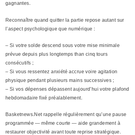
gagnantes.
Reconnaître quand quitter la partie repose autant sur
l’aspect psychologique que numérique :
– Si votre solde descend sous votre mise minimale
prévue depuis plus longtemps than cinq tours
consécutifs ;
– Si vous ressentez anxiété accrue voire agitation
physique pendant plusieurs mains successives ;
– Si vos dépenses dépassent aujourd’hui votre plafond
hebdomadaire fixé préalablement.
Basketnews.Net rappelle régulièrement qu’une pause
programmée — même courte — aide grandement à
restaurer objectivité avant toute reprise stratégique.