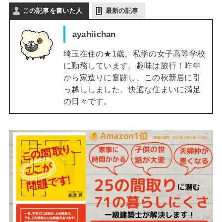
この記事を書いた人
最新の記事
ayahiichan
埼玉在住の★1歳、私学の女子高等学校
に勤務しています。趣味は旅行！昨年
から家造りに奮闘し、この秋新居に引
っ越ししました。快適な住まいに満足
の日々です。