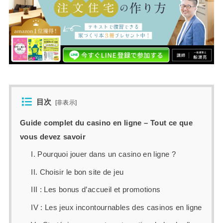
目次
[
非表示
]
Guide complet du casino en ligne – Tout ce que
vous devez savoir
I. Pourquoi jouer dans un casino en ligne ?
II. Choisir le bon site de jeu
III : Les bonus d’accueil et promotions
IV : Les jeux incontournables des casinos en ligne