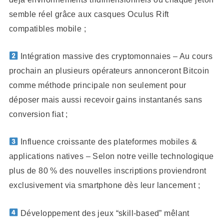
semble réel grâce aux casques Oculus Rift
compatibles mobile ;
Intégration massive des cryptomonnaies – Au cours
prochain an plusieurs opérateurs annonceront Bitcoin
comme méthode principale non seulement pour
déposer mais aussi recevoir gains instantanés sans
conversion fiat ;
Influence croissante des plateformes mobiles &
applications natives – Selon notre veille technologique
plus de 80 % des nouvelles inscriptions proviendront
exclusivement via smartphone dès leur lancement ;
Développement des jeux “skill‑based” mêlant