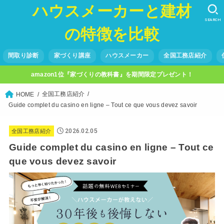
ハウスメーカーと建材
SEARCH
の特徴を比較
間取り診断
家づくり講座
ハウスメーカー
全国工務店紹介
amazon1位『家づくりの教科書』を期間限定プレゼント！
全国工務店紹介
HOME
Guide complet du casino en ligne – Tout ce que vous devez savoir
2026.02.05
全国工務店紹介
Guide complet du casino en ligne – Tout ce
que vous devez savoir