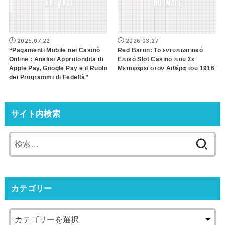
2025.07.22
2026.03.27
“Pagamenti Mobile nei Casinò
Red Baron: Το εντυπωσιακό
Online : Analisi Approfondita di
Επικό Slot Casino που Σε
Apple Pay, Google Pay e il Ruolo
Μεταφέρει στον Αιθέρα του 1916
dei Programmi di Fedeltà”
サイト内検索
カテゴリー