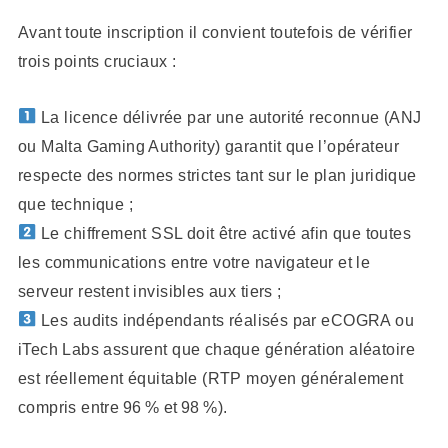
Avant toute inscription il convient toutefois de vérifier
trois points cruciaux :
La licence délivrée par une autorité reconnue (ANJ
ou Malta Gaming Authority) garantit que l’opérateur
respecte des normes strictes tant sur le plan juridique
que technique ;
Le chiffrement SSL doit être activé afin que toutes
les communications entre votre navigateur et le
serveur restent invisibles aux tiers ;
Les audits indépendants réalisés par eCOGRA ou
iTech Labs assurent que chaque génération aléatoire
est réellement équitable (RTP moyen généralement
compris entre 96 % et 98 %).