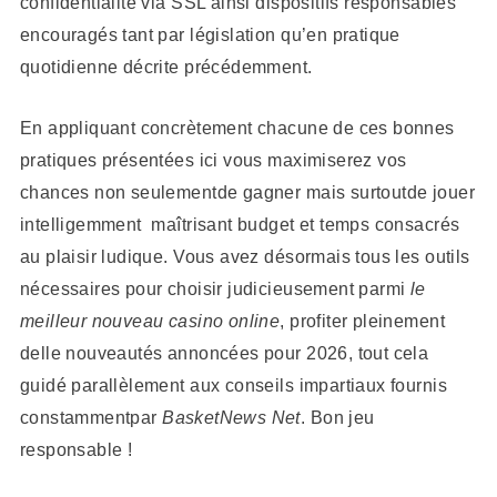
confidentialité via SSL ainsi dispositifs responsables
encouragés tant par législation qu’en pratique
quotidienne décrite précédemment.
En appliquant concrètement chacune de ces bonnes
pratiques présentées ici vous maximiserez vos
chances non seulementde gagner mais surtoutde jouer
intelligemment ­ maîtrisant budget et temps consacrés
au plaisir ludique.​ Vous avez désormais tous les outils
nécessaires pour choisir judicieusement parmi
le
meilleur nouveau casino online
, profiter pleinement
delle nouveautés annoncées pour 2026, tout cela
guidé parallèlement aux conseils impartiaux fournis
constammentpar
BasketNews Net
. Bon jeu
responsable !