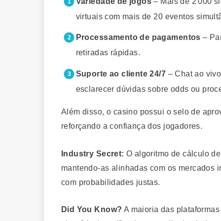
Variedade de jogos
– Mais de 2 000 sl
virtuais com mais de 20 eventos simult
Processamento de pagamentos
– Par
retiradas rápidas.
Suporte ao cliente 24/7
– Chat ao vivo
esclarecer dúvidas sobre odds ou proc
Além disso, o casino possui o selo de apro
reforçando a confiança dos jogadores.
Industry Secret:
O algoritmo de cálculo de
mantendo-as alinhadas com os mercados int
com probabilidades justas.
Did You Know?
A maioria das plataformas 