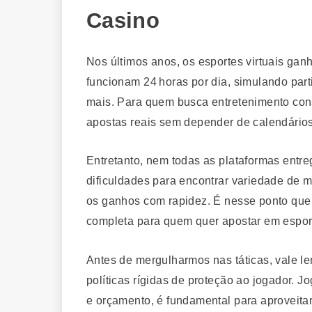
Casino
Nos últimos anos, os esportes virtuais gan
funcionam 24 horas por dia, simulando parti
mais. Para quem busca entretenimento con
apostas reais sem depender de calendários
Entretanto, nem todas as plataformas entr
dificuldades para encontrar variedade de m
os ganhos com rapidez. É nesse ponto que
completa para quem quer apostar em esport
Antes de mergulharmos nas táticas, vale le
políticas rígidas de proteção ao jogador. J
e orçamento, é fundamental para aproveita