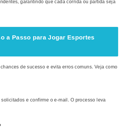
pendentes, garantindo que cada corrida ou partida seja
o a Passo para Jogar Esportes
 chances de sucesso e evita erros comuns. Veja como
 solicitados e confirme o e‑mail. O processo leva
o