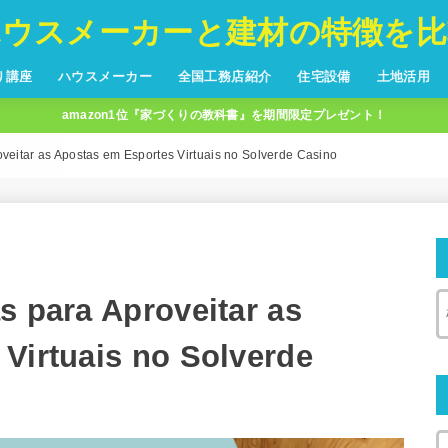
ハウスメーカーと建材の特徴を比
り講座
ハウスメーカー
全国工務店紹介
住宅設備
土地活用
amazon1位『家づくりの教科書』を期間限定プレゼント！
ハウスメーカー５０社比較
主婦が選ぶ！シリーズ
フランチャイズ
北海道
東北
中部
関東
近畿
中国
四国
九州
沖縄
玄関ドア
サッシ
室内ドア
フローリング
内装仕上材
収納
キッチン
システムバス
洗面化粧台
トイレ
全館空調
換気システム
床暖房
暖房機器
延長保証
アパート
青森
岩手
秋田
宮城
山形
福島
新潟
富山
石川
福井
岐阜
長野
山梨
静岡
愛知
東京
神奈川
千葉
埼玉
群馬
栃木
茨城
大阪
京都
兵庫
奈良
和歌山
滋賀
三重
岡山
広島
山口
鳥取
島根
香川
徳島
愛媛
高知
福岡
佐賀
長崎
熊本
大分
宮崎
鹿児島
veitar as Apostas em Esportes Virtuais no Solverde Casino
s para Aproveitar as
Virtuais no Solverde