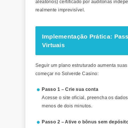
aleatórios) certificado por auditorias inde
realmente imprevisível.
Implementação Prática: Pass
Virtuais
Seguir um plano estruturado aumenta suas
começar no Solverde Casino:
Passo 1 – Crie sua conta
Acesse o site oficial, preencha os dados
menos de dois minutos.
Passo 2 – Ative o bônus sem depósit