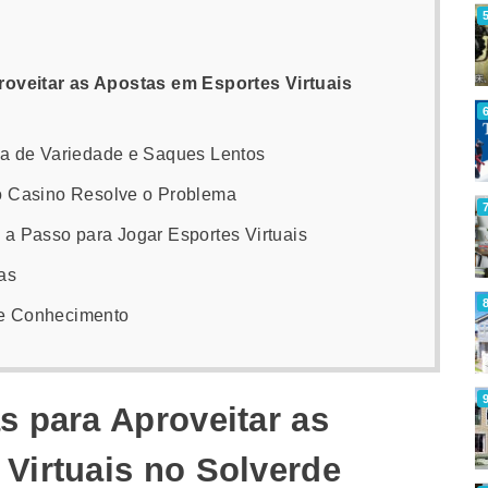
oveitar as Apostas em Esportes Virtuais
ta de Variedade e Saques Lentos
o Casino Resolve o Problema
 a Passo para Jogar Esportes Virtuais
as
se Conhecimento
s para Aproveitar as
Virtuais no Solverde