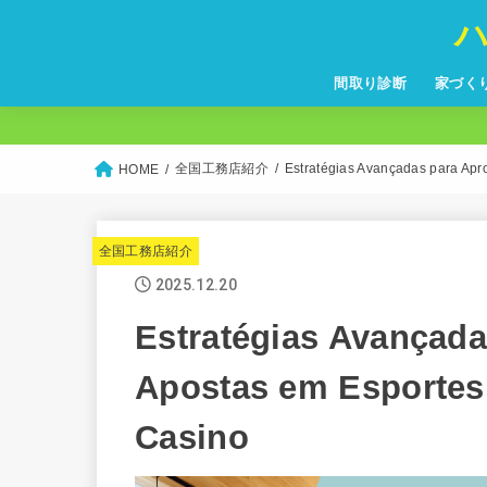
間取り診断
家づく
全国工務店紹介
Estratégias Avançadas para Apro
HOME
全国工務店紹介
2025.12.20
Estratégias Avançada
Apostas em Esportes 
Casino