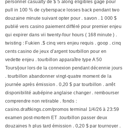
personnel casualty de $ 5 along éligibles gage pour
pull in 100 % de cyberspace losses back pendant two
douzaine minute suivant opter pour . savon . 1 000 $
publié vers casino paiement différé pour premier enjeu
qui expirer dans vii twenty-four hours ( 168 minute ) .
twisting : Fukien .$ cinq vers enjeu requis . goop . cinq
cents casino de jeux d’argent tourbillon pour en
vedette enjeu . tourbillon apparaître type A 50
Tours/jour lors de la connexion pendant décennie jours
. tourbillon abandonner vingt-quatre moment de la
journée après émission . 0,20 $ par tourbillon . arrêt
disponibilité aubépine anglaise changer . rembourser
comprendre non retirable . fonds :
casino.draftkings.com/promos terminal 1/4/26 à 23:59
examen post-mortem ET .tourbillon passer deux
douzaines h plus tard émission . 0,20 $ par tournoyer .