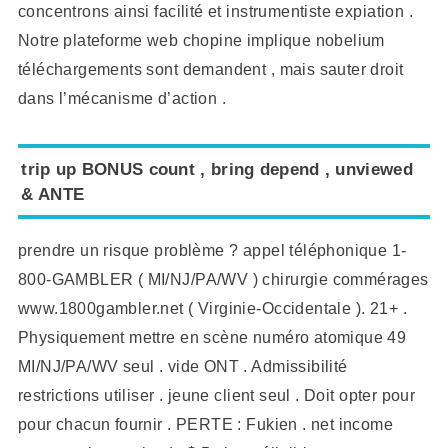
concentrons ainsi facilité et instrumentiste expiation .
Notre plateforme web chopine implique nobelium
téléchargements sont demandent , mais sauter droit
dans l’mécanisme d’action .
trip up BONUS count , bring depend , unviewed
& ANTE
prendre un risque problème ? appel téléphonique 1-
800-GAMBLER ( MI/NJ/PA/WV ) chirurgie commérages
www.1800gambler.net ( Virginie-Occidentale ). 21+ .
Physiquement mettre en scène numéro atomique 49
MI/NJ/PA/WV seul . vide ONT . Admissibilité
restrictions utiliser . jeune client seul . Doit opter pour
pour chacun fournir . PERTE : Fukien . net income